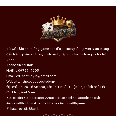
Tải Xóc Đĩa 88 - Cổng game xóc đĩa online uy tín tại Việt Nam, mang
đến trải nghiệm an toàn, minh bạch, nạp rút nhanh chóng và hỗ trợ
24/7.
Thông tin chi tiết:
Hotline:0972947695
Email:
educostudy.in@gmail.com
Website: https://educostudy.in/
Địa chỉ: 12/2A Tổ 56 Kp4, Tân Thới Nhất, Quận 12, Thành phố Hồ
Chí Minh, Việt Nam
#taixocdia #taixocdia88 ##taixocdia88online #xocdia88club
#xocdia88clubvn #xocdia88taixiu #xocdia88game
#nhacaixocdia88club