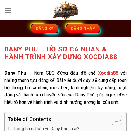
Bỏ
qua
nội
dung
ĐĂNG KÝ
ĐĂNG NHẬP
DANY PHÚ – HỒ SƠ CÁ NHÂN &
HÀNH TRÌNH XÂY DỰNG XOCDIA88
Dany Phú –
Nam CEO đứng đầu đế chế
Xocdia88
với
những thành tựu đáng kể. Bài viết dưới đây sẽ cung cấp toàn
bộ thông tin cá nhân, mục tiêu, kinh nghiệm, kỹ năng, hoạt
động và thành tựu chuyên sâu của Dany Phú giúp người đọc
hiểu rõ hơn về hành trình và định hướng tương lai của anh.
Table of Contents
Thông tin cơ bản về Dany Phú là ai?