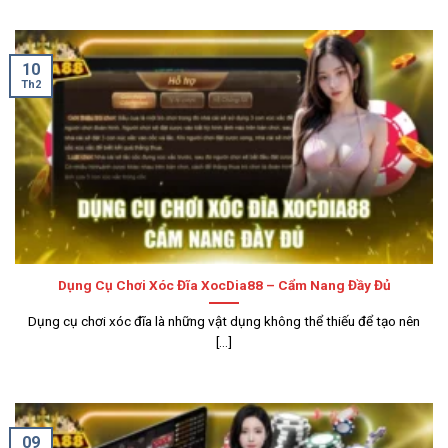
10
Th2
Dụng Cụ Chơi Xóc Đĩa XocDia88 – Cẩm Nang Đầy Đủ
Dụng cụ chơi xóc đĩa là những vật dụng không thể thiếu để tạo nên
[...]
09