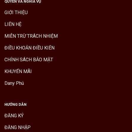
QUYỀN VÀ NGHĨA VỤ
GIỚI THIỆU
LIÊN HỆ
MIỄN TRỪ TRÁCH NHIỆM
ĐIỀU KHOẢN ĐIỀU KIÊN
CHÍNH SÁCH BẢO MẬT
KHUYẾN MÃI
Dany Phú
HƯỚNG DẪN
ĐĂNG KÝ
ĐĂNG NHẬP