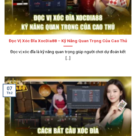
Đọc Vị Xóc Đĩa XocDia88 – Kỹ Năng Quan Trọng Của Cao Thủ
Đọc vị xóc đĩa là kỹ năng quan trọng giúp người chơi dự đoán kết
[...]
07
Th2