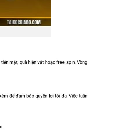
iền mặt, quà hiện vật hoặc free spin. Vòng
 kèm để đảm bảo quyền lợi tối đa. Việc tuân
n.