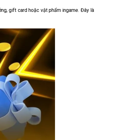
ng, gift card hoặc vật phẩm ingame. Đây là