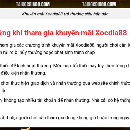
Khuyến mãi Xocdia88 trả thưởng siêu hấp dẫn
 ứng khi tham gia khuyến mãi Xocdia88
ham gia các chương trình khuyến mãi Xocdia88, người chơi cần 
h rủi ro bị hủy thưởng hoặc phát sinh tranh chấp.
hiểu để kích hoạt thưởng. Mức nạp tối thiểu này tùy theo từng ch
điều kiện nhận thưởng.
 chơi thực hiện giao dịch và nhận thưởng qua website chính thứ
lệ.
, không tạo nhiều tài khoản để nhận thưởng. Nhà cái có hệ thốn
ất định, người chơi cần tham gia đúng khung giờ hoặc trong ngày 