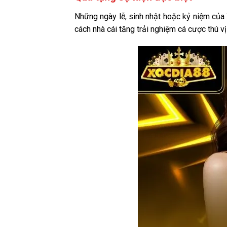
Những ngày lễ, sinh nhật hoặc kỷ niệm của
cách nhà cái tăng trải nghiệm cá cược thú 