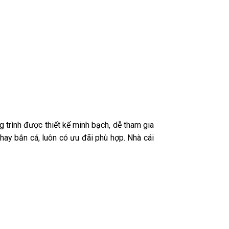
 trình được thiết kế minh bạch, dễ tham gia
hay bắn cá, luôn có ưu đãi phù hợp. Nhà cái